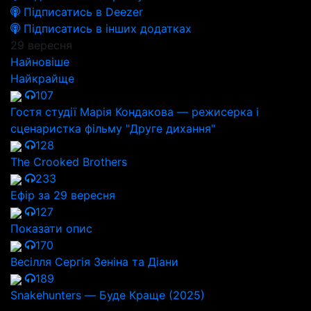
Підписатись в Deezer
Підписатись в інших додатках
29 вересня
Найновіше
Найкрайще
107
Гостя студії Марія Кондакова — режисерка і
сценаристка фільму "Друге дихання"
128
The Crooked Brothers
233
Ефір за 29 вересня
127
Показати опис
170
Весілля Сергія Зеніна та Діани
189
Snakehunters — Буде Краще (2025)