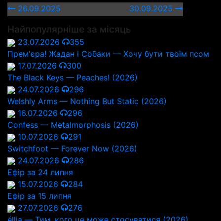
26.09.2025
30.09.2025
Найпопулярніше за місяць
23.07.2026
355
Прем'єра! Жадан і Собаки — Хочу бути твоїм псом
17.07.2026
300
The Black Keys — Peaches! (2026)
24.07.2026
296
Welshly Arms — Nothing But Static (2026)
16.07.2026
296
Confess — Metalmorphosis (2026)
10.07.2026
291
Switchfoot — Forever Now (2026)
24.07.2026
286
Ефір за 24 липня
15.07.2026
284
Ефір за 15 липня
27.07.2026
276
éllia — Тим, кого це може стосуватися (2026)