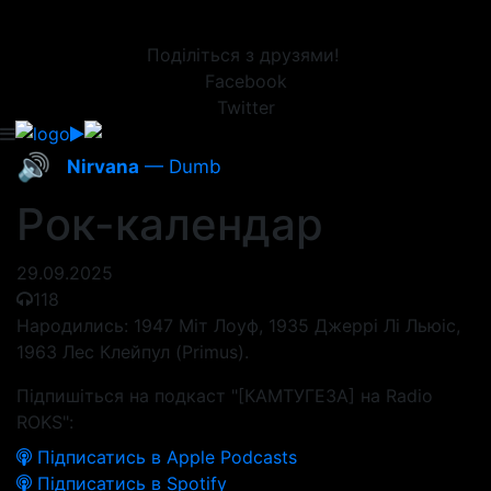
Поділіться з друзями!
Facebook
Twitter
🔊
Nirvana
— Dumb
Рок-календар
29.09.2025
118
Народились: 1947 Міт Лоуф, 1935 Джеррі Лі Льюіс,
1963 Лес Клейпул (Primus).
Підпишіться на подкаст "[КАМТУГЕЗА] на Radio
ROKS":
Підписатись в Apple Podcasts
Підписатись в Spotify