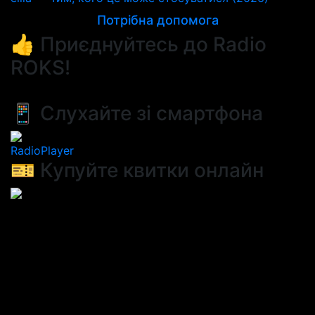
Потрібна допомога
👍 Приєднуйтесь до Radio
ROKS!
📱 Слухайте зі смартфона
RadioPlayer
🎫 Купуйте квитки онлайн