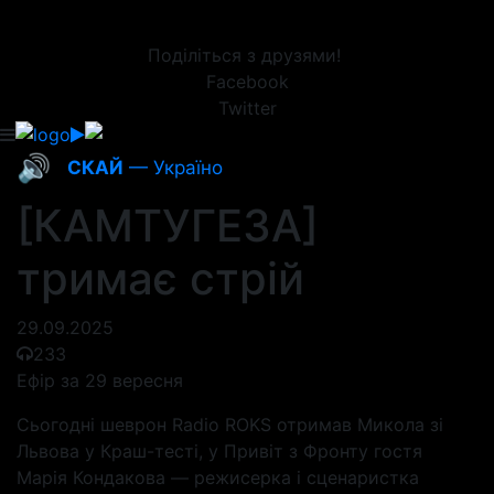
Поділіться з друзями!
Facebook
Twitter
🔊
СКАЙ
— Україно
[КАМТУГЕЗА]
тримає стрій
29.09.2025
233
Ефір за 29 вересня
Сьогодні шеврон Radio ROKS отримав Микола зі
Львова у Краш-тесті, у Привіт з Фронту гостя
Марія Кондакова — режисерка і сценаристка