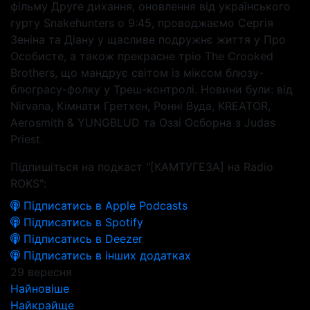
фільму Друге дихання, оновлення від українського
гурту Snakehunters о 9:45, проводжаємо Сергія
Зеніна та Діану у щасливе подружнє життя у Про
Особисте, а також прекрасне тріо The Crooked
Brothers, що мандрує світом із міксом блюзу-
блюграсу-фолку у Треш-контролі. Новини були: від
Nirvana, Кімнати Гретхен, Ронні Вуда, KREATOR,
Aerosmith & YUNGBLUD та Оззі Осборна з Judas
Priest.
Підпишіться на подкаст "[КАМТУГЕЗА] на Radio
ROKS":
Підписатись в Apple Podcasts
Підписатись в Spotify
Підписатись в Deezer
Підписатись в інших додатках
29 вересня
Найновіше
Найкрайще