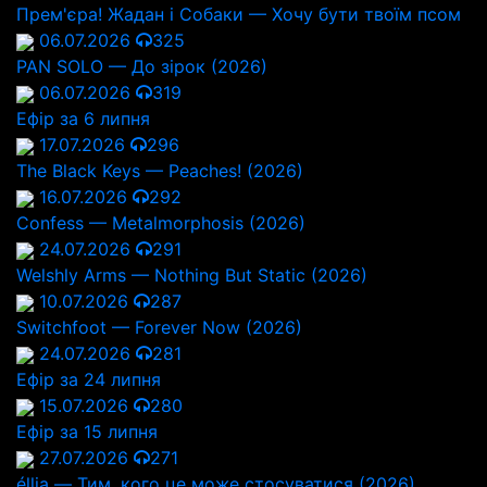
Прем'єра! Жадан і Собаки — Хочу бути твоїм псом
06.07.2026
325
PAN SOLO — До зірок (2026)
06.07.2026
319
Ефір за 6 липня
17.07.2026
296
The Black Keys — Peaches! (2026)
16.07.2026
292
Confess — Metalmorphosis (2026)
24.07.2026
291
Welshly Arms — Nothing But Static (2026)
10.07.2026
287
Switchfoot — Forever Now (2026)
24.07.2026
281
Ефір за 24 липня
15.07.2026
280
Ефір за 15 липня
27.07.2026
271
éllia — Тим, кого це може стосуватися (2026)