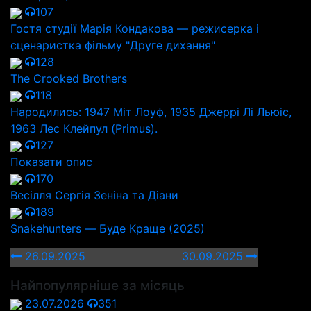
107
Гостя студії Марія Кондакова — режисерка і
сценаристка фільму "Друге дихання"
128
The Crooked Brothers
118
Народились: 1947 Міт Лоуф, 1935 Джеррі Лі Льюіс,
1963 Лес Клейпул (Primus).
127
Показати опис
170
Весілля Сергія Зеніна та Діани
189
Snakehunters — Буде Краще (2025)
26.09.2025
30.09.2025
Найпопулярніше за місяць
23.07.2026
351