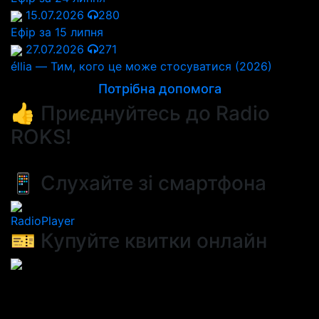
15.07.2026
280
Ефір за 15 липня
27.07.2026
271
éllia — Тим, кого це може стосуватися (2026)
Потрібна допомога
👍 Приєднуйтесь до Radio
ROKS!
📱 Слухайте зі смартфона
RadioPlayer
🎫 Купуйте квитки онлайн