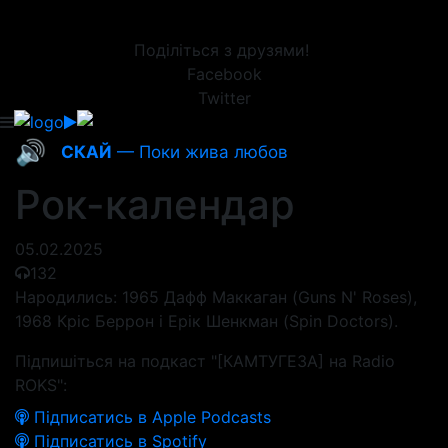
Поділіться з друзями!
Facebook
Twitter
🔊
СКАЙ
— Поки жива любов
Рок-календар
05.02.2025
132
Народились: 1965 Дафф Маккаган (Guns N' Roses),
1968 Кріс Беррон і Ерік Шенкман (Spin Doctors).
Підпишіться на подкаст "[КАМТУГЕЗА] на Radio
ROKS":
Підписатись в Apple Podcasts
Підписатись в Spotify