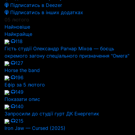
Підписатись в Deezer
Підписатись в інших додатках
05 лютого
Найновіше
Найкрайще
118
Гість студії Олександр Рагнар Міхов — боєць
окремого загону спеціального призначення "Омега"
127
Horse the band
196
Ефір за 5 лютого
149
Показати опис
140
Запросили до студії гурт ДК Енергетик
215
Iron Jaw — Cursed (2025)