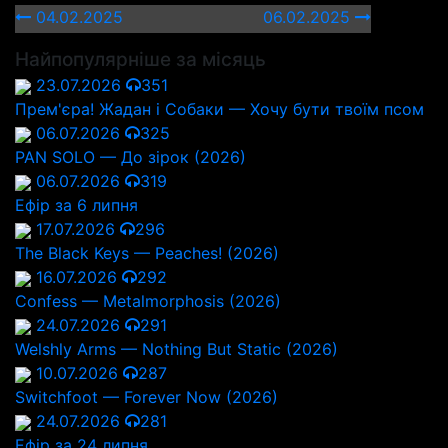
04.02.2025
06.02.2025
Найпопулярніше за місяць
23.07.2026
351
Прем'єра! Жадан і Собаки — Хочу бути твоїм псом
06.07.2026
325
PAN SOLO — До зірок (2026)
06.07.2026
319
Ефір за 6 липня
17.07.2026
296
The Black Keys — Peaches! (2026)
16.07.2026
292
Confess — Metalmorphosis (2026)
24.07.2026
291
Welshly Arms — Nothing But Static (2026)
10.07.2026
287
Switchfoot — Forever Now (2026)
24.07.2026
281
Ефір за 24 липня