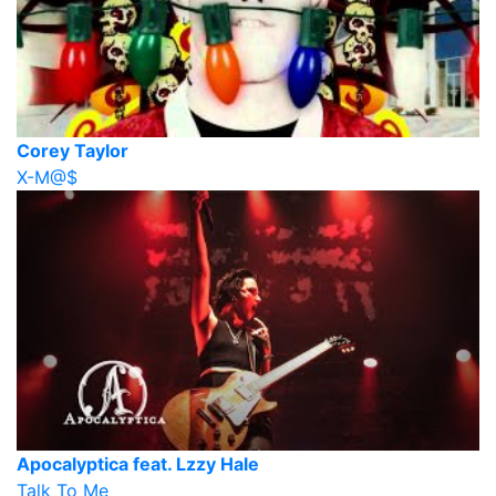
Corey Taylor
X-M@$
Apocalyptica feat. Lzzy Hale
Talk To Me