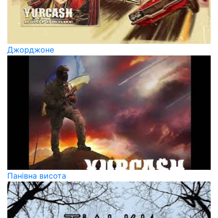
Джорджоне
Панівна висота