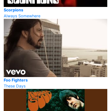
Scorpions
Always Somewhere
Foo Fighters
These Days