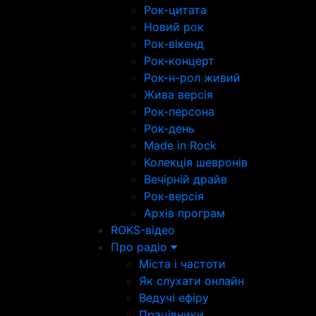
Рок-цитата
Новий рок
Рок-вікенд
Рок-концерт
Рок-н-рол живий
Жива версія
Рок-персона
Рок-день
Made in Rock
Колекція шевронів
Вечірній драйв
Рок-версія
Архів програм
ROKS-відео
Про радіо
Міста і частоти
Як слухати онлайн
Ведучі ефіру
Працівники