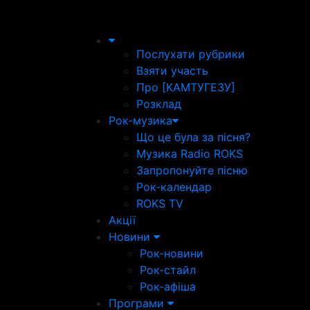
Послухати рубрики
Взяти участь
Про [КАМТУГЕЗУ]
Розклад
Рок-музика
Що це була за пісня?
Музика Radio ROKS
Запропонуйте пісню
Рок-календар
ROKS TV
Акції
Новини
Рок-новини
Рок-стайл
Рок-афіша
Програми