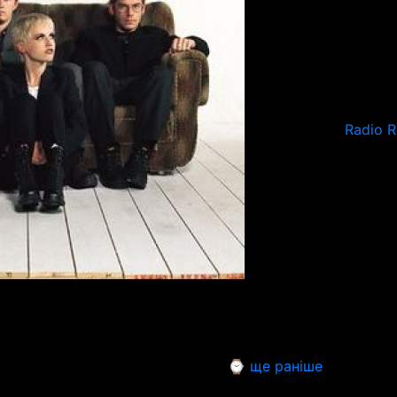
Radio 
⌚ ще раніше