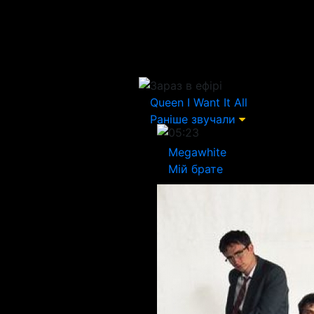
Зараз в ефірі
Queen
I Want It All
Раніше звучали
05:23
Megawhite
Мій брате