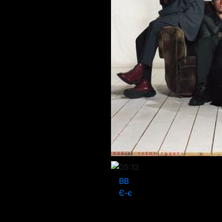
05:12
ВВ
Є-є