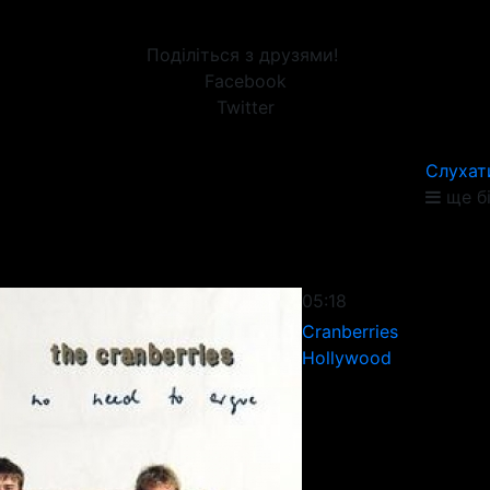
Поділіться з друзями!
Facebook
Twitter
Слухат
ще б
05:18
Cranberries
Hollywood