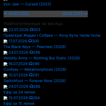
Iron Jaw — Cursed (2025)
04.02.2025
06.02.2025
Найпопулярніше за місяць
23.07.2026
355
Прем'єра! Жадан і Собаки — Хочу бути твоїм псом
17.07.2026
300
The Black Keys — Peaches! (2026)
24.07.2026
296
Welshly Arms — Nothing But Static (2026)
16.07.2026
296
Confess — Metalmorphosis (2026)
10.07.2026
291
Switchfoot — Forever Now (2026)
24.07.2026
286
Ефір за 24 липня
15.07.2026
284
Ефір за 15 липня