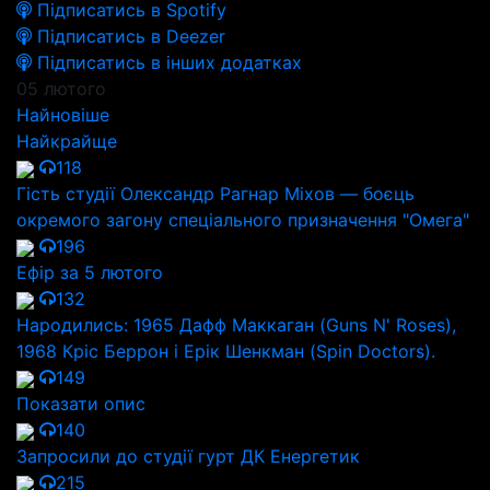
Підписатись в Spotify
Підписатись в Deezer
Підписатись в інших додатках
05 лютого
Найновіше
Найкрайще
118
Гість студії Олександр Рагнар Міхов — боєць
окремого загону спеціального призначення "Омега"
196
Ефір за 5 лютого
132
Народились: 1965 Дафф Маккаган (Guns N' Roses),
1968 Кріс Беррон і Ерік Шенкман (Spin Doctors).
149
Показати опис
140
Запросили до студії гурт ДК Енергетик
215