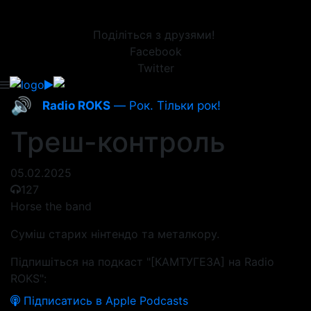
Поділіться з друзями!
Facebook
Twitter
🔊
Radio ROKS
— Рок. Тільки рок!
Треш-контроль
05.02.2025
127
Horse the band
Суміш старих нінтендо та металкору.
Підпишіться на подкаст "[КАМТУГЕЗА] на Radio
ROKS":
Підписатись в Apple Podcasts