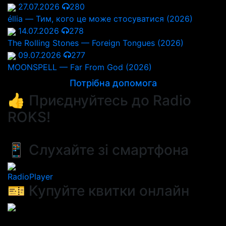
27.07.2026
280
éllia — Тим, кого це може стосуватися (2026)
14.07.2026
278
The Rolling Stones — Foreign Tongues (2026)
09.07.2026
277
MOONSPELL — Far From God (2026)
Потрібна допомога
👍 Приєднуйтесь до Radio
ROKS!
📱 Слухайте зі смартфона
RadioPlayer
🎫 Купуйте квитки онлайн