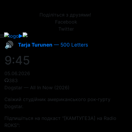
Поділіться з друзями!
Facebook
Twitter
🔊
Tarja Turunen
— 500 Letters
9:45
05.06.2026
383
Dogstar — All In Now (2026)
Cвіжий студійник американського рок-гурту
Dogstar.
Підпишіться на подкаст "[КАМТУГЕЗА] на Radio
ROKS":