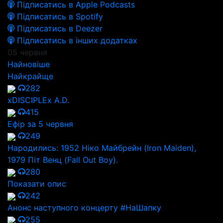
Підписатись в Apple Podcasts
Підписатись в Spotify
Підписатись в Deezer
Підписатись в інших додатках
05 червня
Найновіше
Найкрайще
282
xDISCIPLEx A.D.
415
Ефір за 5 червня
249
Народились: 1952 Ніко Майбрейн (Iron Maiden),
1979 Піт Венц (Fall Out Boy).
280
Показати опис
242
Анонс наступного концерту #НаШапку
255