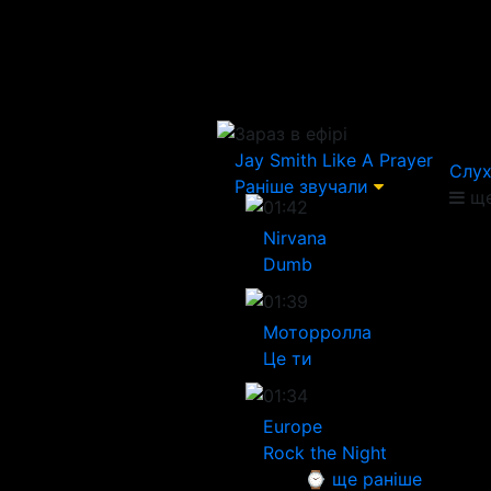
Зараз в ефірі
Jay Smith
Like A Prayer
Слух
Раніше звучали
ще
01:42
Nirvana
Dumb
01:39
Моторролла
Це ти
01:34
Europe
Rock the Night
⌚ ще раніше