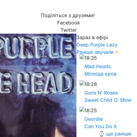
Поділіться з друзями!
Facebook
Twitter
Зараз в ефірі
Deep Purple
Lazy
Раніше звучали
18:35
Mad Heads
Молода кров
18:28
Guns N' Roses
Sweet Child O' Mine
18:25
Geordie
Can You Do It
⌚ ще раніше