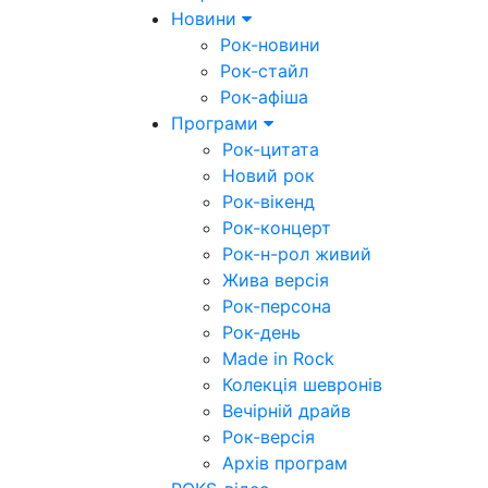
Новини
Рок-новини
Рок-стайл
Рок-афіша
Програми
Рок-цитата
Новий рок
Рок-вікенд
Рок-концерт
Рок-н-рол живий
Жива версія
Рок-персона
Рок-день
Made in Rock
Колекція шевронів
Вечірній драйв
Рок-версія
Архів програм