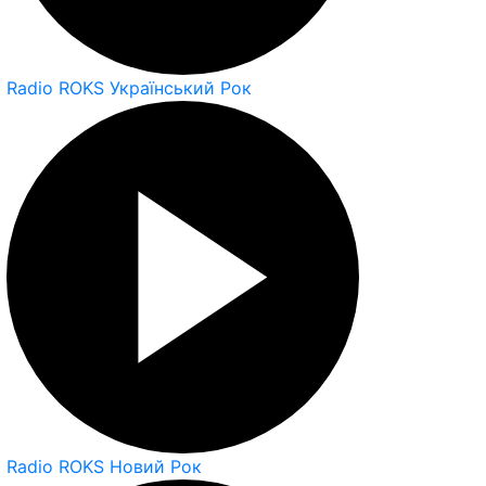
Radio ROKS Український Рок
Radio ROKS Новий Рок