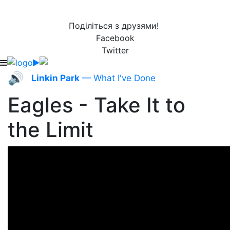
Поділіться з друзями!
Facebook
Twitter
🔊
Linkin Park
— What I've Done
Eagles - Take It to
the Limit