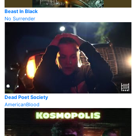
Beast In Black
No Surrender
Dead Poet Society
AmericanBlood