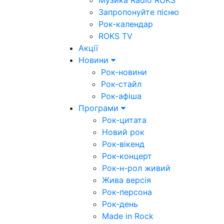
Музика Radio ROKS
Запропонуйте пісню
Рок-календар
ROKS TV
Акції
Новини
Рок-новини
Рок-стайл
Рок-афіша
Програми
Рок-цитата
Новий рок
Рок-вікенд
Рок-концерт
Рок-н-рол живий
Жива версія
Рок-персона
Рок-день
Made in Rock