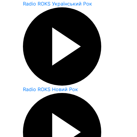
Radio ROKS Український Рок
Radio ROKS Новий Рок