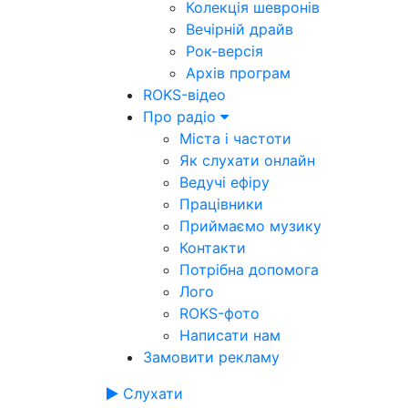
Колекція шевронів
Вечірній драйв
Рок-версія
Архів програм
ROKS-відео
Про радіо
Міста і частоти
Як слухати онлайн
Ведучі ефіру
Працівники
Приймаємо музику
Контакти
Потрібна допомога
Лого
ROKS-фото
Написати нам
Замовити рекламу
Слухати