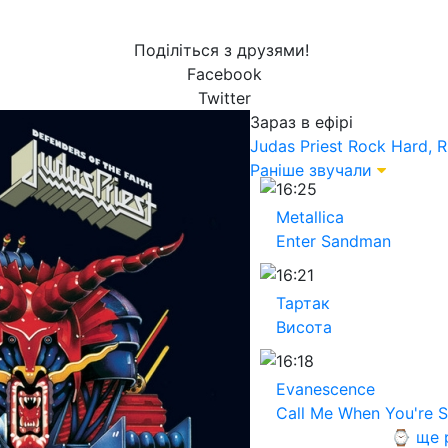
Поділіться з друзями!
Facebook
Twitter
Зараз в ефірі
Judas Priest
Rock Hard, R
Раніше звучали
16:25
Metallica
Enter Sandman
16:21
Тартак
Висота
16:18
Evanescence
Call Me When You're 
⌚ ще 