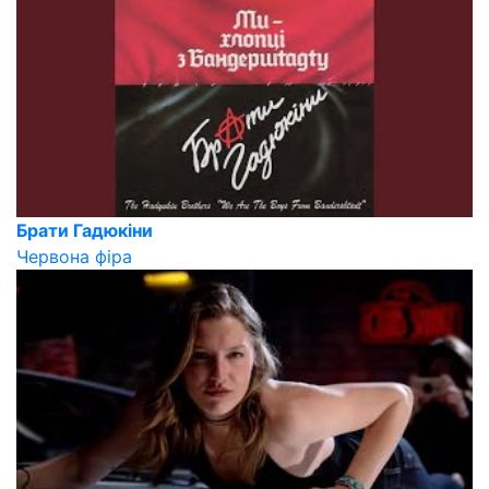
Брати Гадюкіни
Червона фіра