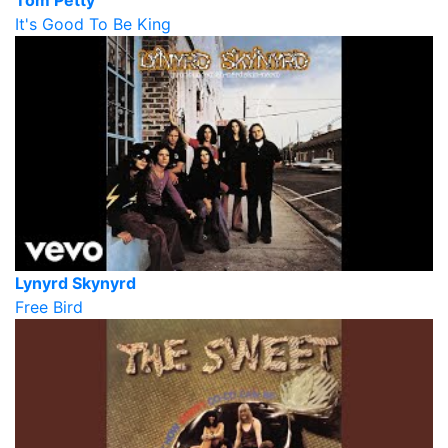
It's Good To Be King
Lynyrd Skynyrd
Free Bird