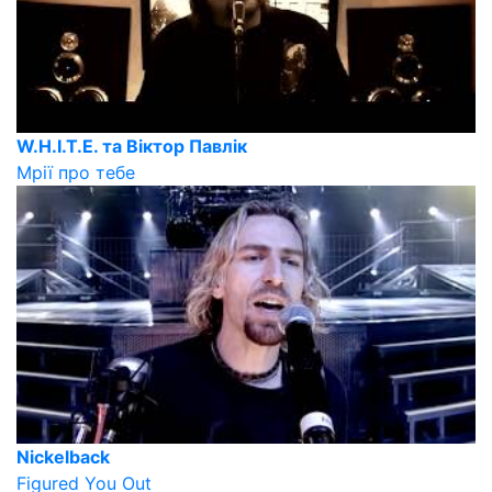
W.H.I.T.E. та Віктор Павлік
Мрії про тебе
Nickelback
Figured You Out