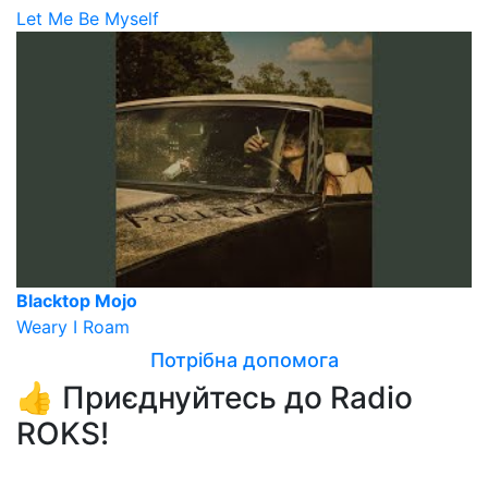
Let Me Be Myself
Blacktop Mojo
Weary I Roam
Потрібна допомога
👍 Приєднуйтесь до Radio
ROKS!