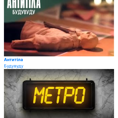
Антитіла
Будувуду