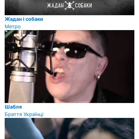
Жадан і собаки
Метро
Шабля
Браття Українці