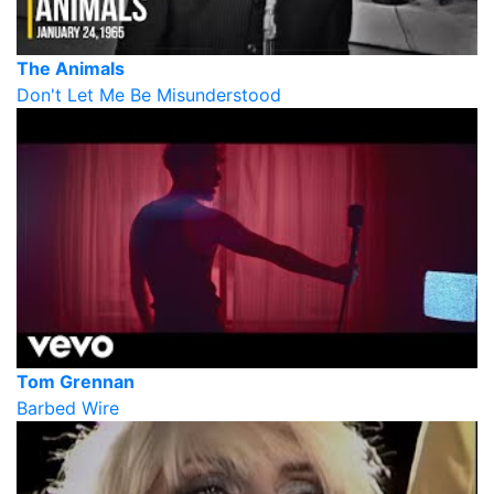
The Animals
Don't Let Me Be Misunderstood
Tom Grennan
Barbed Wire