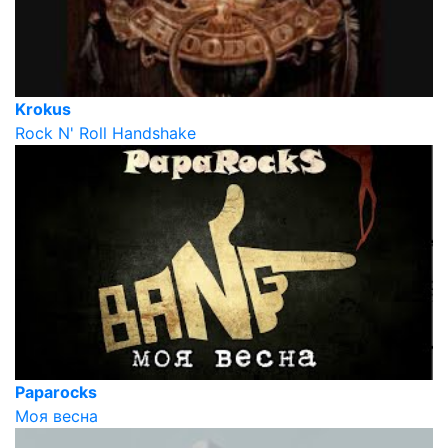
Krokus
Rock N' Roll Handshake
Paparocks
Моя весна