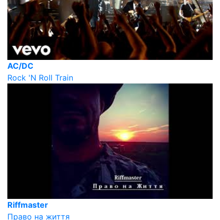
AC/DC
Rock 'N Roll Train
Riffmaster
Право на життя