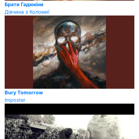
Брати Гадюкіни
Дівчина з Коломиї
Bury Tomorrow
Imposter