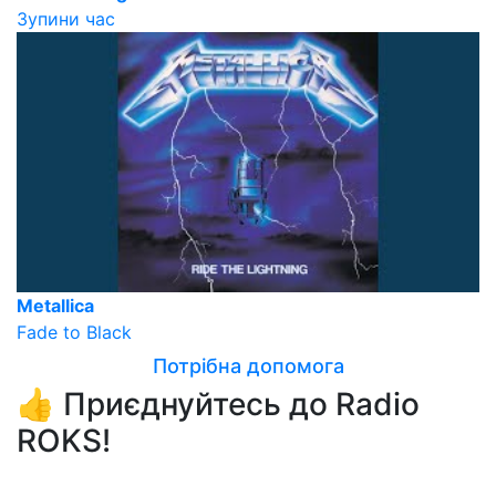
Зупини час
Metallica
Fade to Black
Потрібна допомога
👍 Приєднуйтесь до Radio
ROKS!