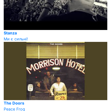
Stanza
Ми є сильні!
The Doors
Peace Frog