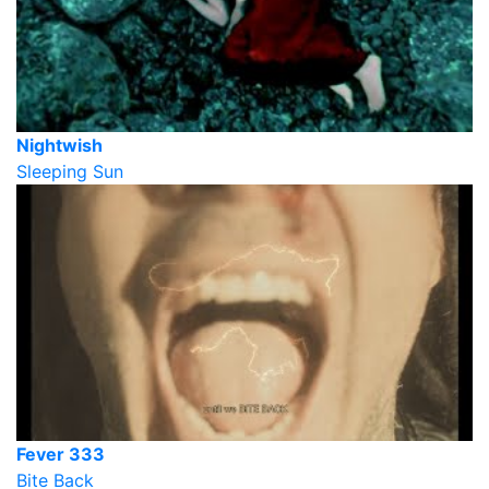
Nightwish
Sleeping Sun
Fever 333
Bite Back