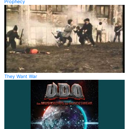
Prophecy
They Want War