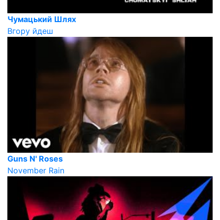
Чумацький Шлях
Вгору йдеш
Guns N' Roses
November Rain