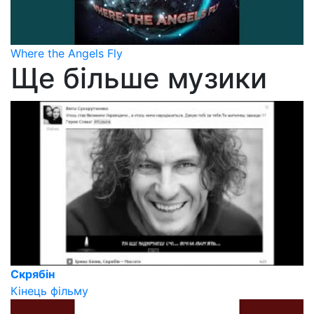
Where the Angels Fly
Ще більше музики
Скрябін
Кінець фільму