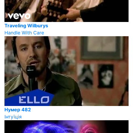
Traveling Wilburys
Handle With Care
Нумер 482
Інтуїція