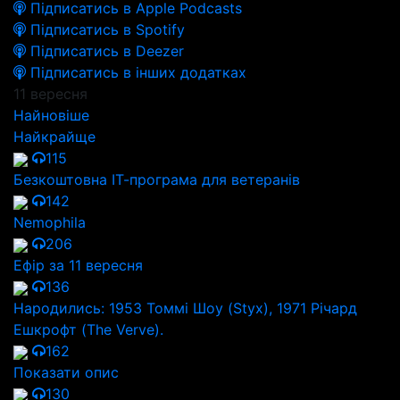
Підписатись в Apple Podcasts
Підписатись в Spotify
Підписатись в Deezer
Підписатись в інших додатках
11 вересня
Найновіше
Найкрайще
115
Безкоштовна ІТ-програма для ветеранів
142
Nemophila
206
Ефір за 11 вересня
136
Народились: 1953 Томмі Шоу (Styx), 1971 Річард
Ешкрофт (The Verve).
162
Показати опис
130