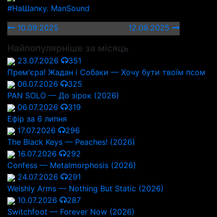
#НаШапку. ManSound
10.09.2025
12.09.2025
Найпопулярніше за місяць
23.07.2026
351
Прем'єра! Жадан і Собаки — Хочу бути твоїм псом
06.07.2026
325
PAN SOLO — До зірок (2026)
06.07.2026
319
Ефір за 6 липня
17.07.2026
296
The Black Keys — Peaches! (2026)
16.07.2026
292
Confess — Metalmorphosis (2026)
24.07.2026
291
Welshly Arms — Nothing But Static (2026)
10.07.2026
287
Switchfoot — Forever Now (2026)