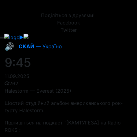
Поділіться з друзями!
Facebook
Twitter
🔊
СКАЙ
— Україно
9:45
11.09.2025
262
Halestorm — Everest (2025)
Шостий студійний альбом американського рок-
гурту Halestorm.
Підпишіться на подкаст "[КАМТУГЕЗА] на Radio
ROKS":