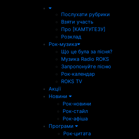
Послухати рубрики
Взяти участь
Про [КАМТУГЕЗУ]
Розклад
Рок-музика
Що це була за пісня?
Музика Radio ROKS
Запропонуйте пісню
Рок-календар
ROKS TV
Акції
Новини
Рок-новини
Рок-стайл
Рок-афіша
Програми
Рок-цитата