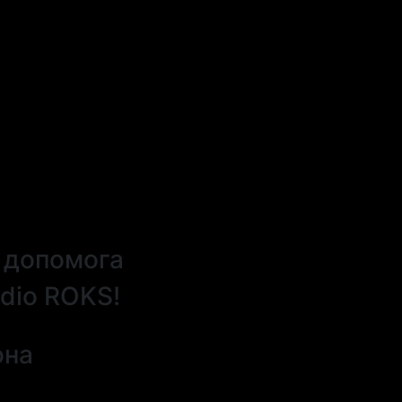
 допомога
dio ROKS!
она