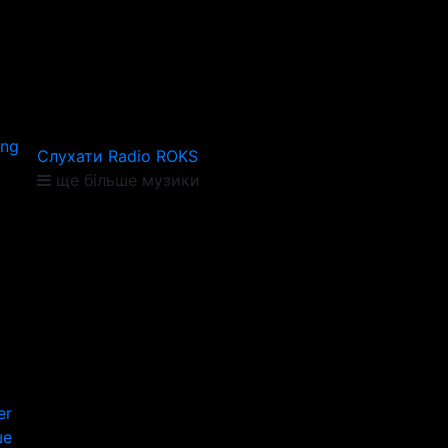
ing
Слухати Radio ROKS
ще більше музики
er
ше