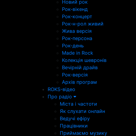
Новий рок
Рок-вікенд
Рок-концерт
Рок-н-рол живий
Жива версія
Рок-персона
Рок-день
Made in Rock
Колекція шевронів
Вечірній драйв
Рок-версія
Архів програм
ROKS-відео
Про радіо
Міста і частоти
Як слухати онлайн
Ведучі ефіру
Працівники
Приймаємо музику