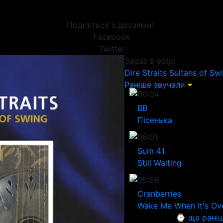
Поділіться з друзями!
Facebook
Twitter
Зараз в ефірі
Dire Straits
Sultans of Sw
Раніше звучали
06:04
ВВ
Пісенька
06:01
Sum 41
Still Waiting
05:56
Cranberries
Wake Me When It's Ov
⌚ ще рані