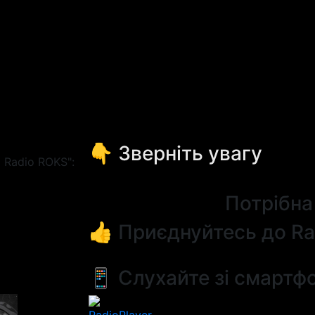
👇 Зверніть увагу
 Radio ROKS":
Потрібна
👍 Приєднуйтесь до Ra
📱 Слухайте зі смартф