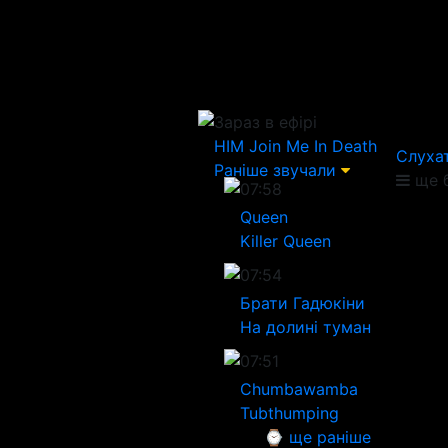
Зараз в ефірі
HIM
Join Me In Death
Слуха
Раніше звучали
ще б
07:58
Queen
Killer Queen
07:54
Брати Гадюкіни
На долині туман
07:51
Chumbawamba
Tubthumping
⌚ ще раніше