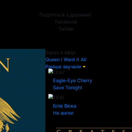
Поділіться з друзями!
Facebook
Twitter
Зараз в ефірі
Queen
I Want It All
Раніше звучали
13:47
Eagle-Eye Cherry
Save Tonight
13:41
Біла Вежа
Не ангел