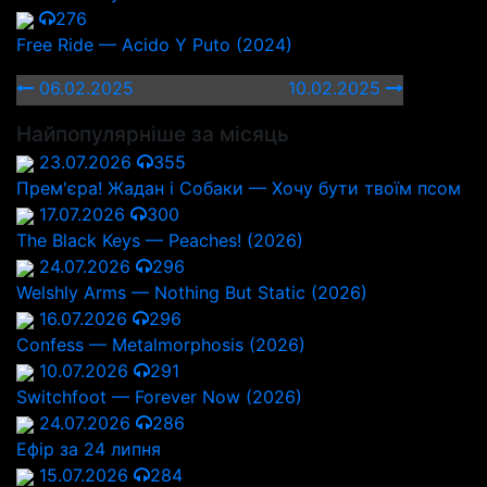
276
Free Ride — Acido Y Puto (2024)
06.02.2025
10.02.2025
Найпопулярніше за місяць
23.07.2026
355
Прем'єра! Жадан і Собаки — Хочу бути твоїм псом
17.07.2026
300
The Black Keys — Peaches! (2026)
24.07.2026
296
Welshly Arms — Nothing But Static (2026)
16.07.2026
296
Confess — Metalmorphosis (2026)
10.07.2026
291
Switchfoot — Forever Now (2026)
24.07.2026
286
Ефір за 24 липня
15.07.2026
284