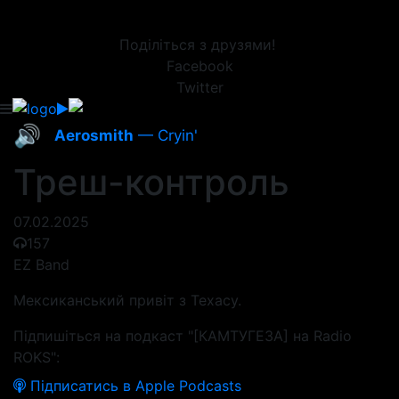
Поділіться з друзями!
Facebook
Twitter
🔊
Aerosmith
— Cryin'
Треш-контроль
07.02.2025
157
EZ Band
Мексиканський привіт з Техасу.
Підпишіться на подкаст "[КАМТУГЕЗА] на Radio
ROKS":
Підписатись в Apple Podcasts