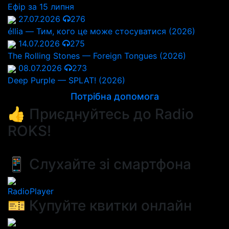
Ефір за 15 липня
27.07.2026
276
éllia — Тим, кого це може стосуватися (2026)
14.07.2026
275
The Rolling Stones — Foreign Tongues (2026)
08.07.2026
273
Deep Purple — SPLAT! (2026)
Потрібна допомога
👍 Приєднуйтесь до Radio
ROKS!
📱 Слухайте зі смартфона
RadioPlayer
🎫 Купуйте квитки онлайн