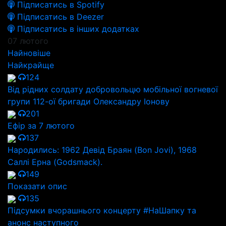
Підписатись в Spotify
Підписатись в Deezer
Підписатись в інших додатках
07 лютого
Найновіше
Найкрайще
124
Від рідних солдату добровольцю мобільної вогневої
групи 112-ої бригади Олександру Іонову
201
Ефір за 7 лютого
137
Народились: 1962 Девід Браян (Bon Jovi), 1968
Саллі Ерна (Godsmack).
149
Показати опис
135
Підсумки вчорашнього концерту #НаШапку та
анонс наступного