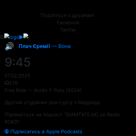
Поділіться з друзями!
Facebook
Twitter
🔊
Плач Єремії
— Вона
9:45
07.02.2025
276
Free Ride — Acido Y Puto (2024)
Другий студійник рок-гурту з Мадрида.
Підпишіться на подкаст "[КАМТУГЕЗА] на Radio
ROKS":
Підписатись в Apple Podcasts