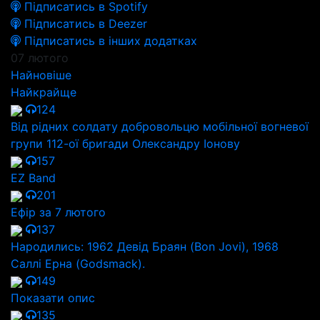
Підписатись в Spotify
Підписатись в Deezer
Підписатись в інших додатках
07 лютого
Найновіше
Найкрайще
124
Від рідних солдату добровольцю мобільної вогневої
групи 112-ої бригади Олександру Іонову
157
EZ Band
201
Ефір за 7 лютого
137
Народились: 1962 Девід Браян (Bon Jovi), 1968
Саллі Ерна (Godsmack).
149
Показати опис
135