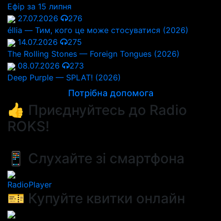
Ефір за 15 липня
27.07.2026
276
éllia — Тим, кого це може стосуватися (2026)
14.07.2026
275
The Rolling Stones — Foreign Tongues (2026)
08.07.2026
273
Deep Purple — SPLAT! (2026)
Потрібна допомога
👍 Приєднуйтесь до Radio
ROKS!
📱 Слухайте зі смартфона
RadioPlayer
🎫 Купуйте квитки онлайн