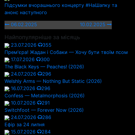
Підсумки вчорашнього концерту #НаШапку та
анонс наступного
06.02.2025
10.02.2025
Найпопулярніше за місяць
23.07.2026
355
Прем'єра! Жадан і Собаки — Хочу бути твоїм псом
17.07.2026
300
The Black Keys — Peaches! (2026)
24.07.2026
296
Welshly Arms — Nothing But Static (2026)
16.07.2026
296
Confess — Metalmorphosis (2026)
10.07.2026
291
Switchfoot — Forever Now (2026)
24.07.2026
286
Ефір за 24 липня
15.07.2026
284