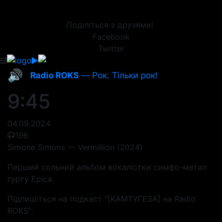
Поділіться з друзями!
Facebook
Twitter
🔊
Radio ROKS
— Рок. Тільки рок!
9:45
04.09.2024
196
Simone Simons — Vermillion (2024)
Перший сольний альбом вокалістки симфо-метал
гурту Epica.
Підпишіться на подкаст "[КАМТУГЕЗА] на Radio
ROKS":