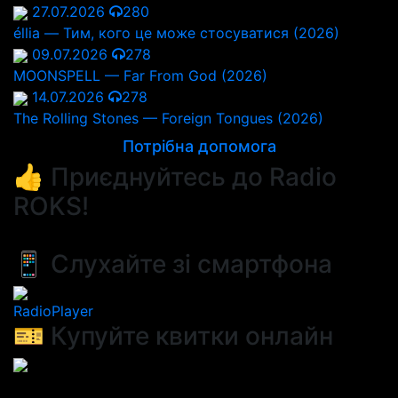
27.07.2026
280
éllia — Тим, кого це може стосуватися (2026)
09.07.2026
278
MOONSPELL — Far From God (2026)
14.07.2026
278
The Rolling Stones — Foreign Tongues (2026)
Потрібна допомога
👍 Приєднуйтесь до Radio
ROKS!
📱 Слухайте зі смартфона
RadioPlayer
🎫 Купуйте квитки онлайн