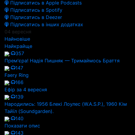
Підписатись в Apple Podcasts
Підписатись в Spotify
Підписатись в Deezer
Підписатись в інших додатках
04 вересня
Найновіше
Найкрайще
357
Прем'єра! Надія Пишняк — Тримаймось Браття
147
Faery Ring
166
Ефір за 4 вересня
139
Народились: 1956 Блекі Лоулес (W.A.S.P.), 1960 Кім
Тайїл (Soundgarden).
140
Показати опис
143