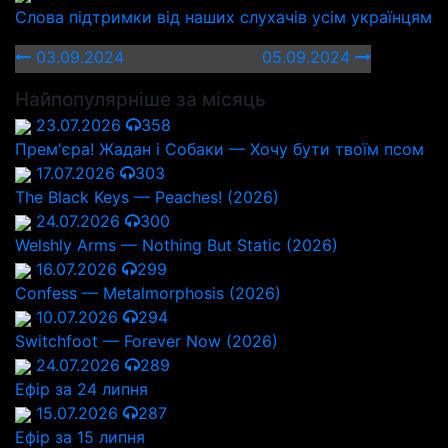
Слова підтримки від наших слухачів усім українцям
03.09.2024
05.09.2024
Найпопулярніше за місяць
23.07.2026
358
Прем'єра! Жадан і Собаки — Хочу бути твоїм псом
17.07.2026
303
The Black Keys — Peaches! (2026)
24.07.2026
300
Welshly Arms — Nothing But Static (2026)
16.07.2026
299
Confess — Metalmorphosis (2026)
10.07.2026
294
Switchfoot — Forever Now (2026)
24.07.2026
289
Ефір за 24 липня
15.07.2026
287
Ефір за 15 липня