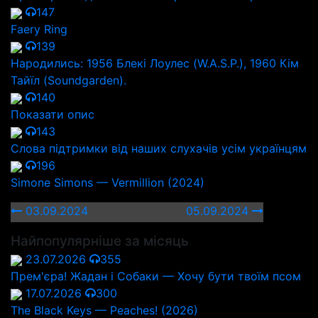
147
Faery Ring
139
Народились: 1956 Блекі Лоулес (W.A.S.P.), 1960 Кім
Тайїл (Soundgarden).
140
Показати опис
143
Слова підтримки від наших слухачів усім українцям
196
Simone Simons — Vermillion (2024)
03.09.2024
05.09.2024
Найпопулярніше за місяць
23.07.2026
355
Прем'єра! Жадан і Собаки — Хочу бути твоїм псом
17.07.2026
300
The Black Keys — Peaches! (2026)