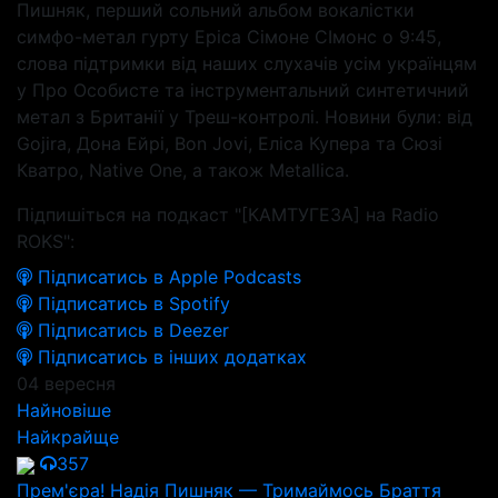
Пишняк, перший сольний альбом вокалістки
симфо-метал гурту Epica Сімоне СІмонс о 9:45,
слова підтримки від наших слухачів усім українцям
у Про Особисте та інструментальний синтетичний
метал з Британії у Треш-контролі. Новини були: від
Gojira, Дона Ейрі, Bon Jovi, Еліса Купера та Сюзі
Кватро, Native One, а також Metallica.
Підпишіться на подкаст "[КАМТУГЕЗА] на Radio
ROKS":
Підписатись в Apple Podcasts
Підписатись в Spotify
Підписатись в Deezer
Підписатись в інших додатках
04 вересня
Найновіше
Найкрайще
357
Прем'єра! Надія Пишняк — Тримаймось Браття