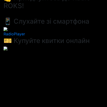
ROKS!
📱 Слухайте зі смартфона
RadioPlayer
🎫 Купуйте квитки онлайн