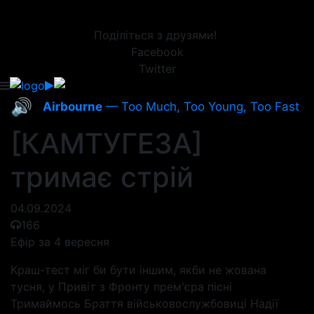
Поділіться з друзями!
Facebook
Twitter
🔊
Airbourne
— Too Much, Too Young, Too Fast
[КАМТУГЕЗА]
тримає стрій
04.09.2024
166
Ефір за 4 вересня
Краш-тест міг би бути іншим, якби не жована
тусня, у Привіт з Фронту прем'єра пісні
Тримаймось Браття військовослужбовиці Надії