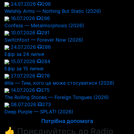
24.07.2026
296
Welshly Arms — Nothing But Static (2026)
16.07.2026
296
Confess — Metalmorphosis (2026)
10.07.2026
291
Switchfoot — Forever Now (2026)
24.07.2026
286
Ефір за 24 липня
15.07.2026
284
Ефір за 15 липня
27.07.2026
276
éllia — Тим, кого це може стосуватися (2026)
14.07.2026
275
The Rolling Stones — Foreign Tongues (2026)
08.07.2026
273
Deep Purple — SPLAT! (2026)
Потрібна допомога
👍 Приєднуйтесь до Radio