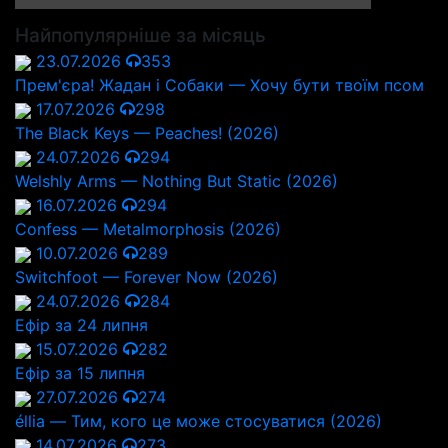
Найпопулярніше за місяць
23.07.2026
353
Прем'єра! Жадан і Собаки — Хочу бути твоїм псом
17.07.2026
298
The Black Keys — Peaches! (2026)
24.07.2026
294
Welshly Arms — Nothing But Static (2026)
16.07.2026
294
Confess — Metalmorphosis (2026)
10.07.2026
289
Switchfoot — Forever Now (2026)
24.07.2026
284
Ефір за 24 липня
15.07.2026
282
Ефір за 15 липня
27.07.2026
274
éllia — Тим, кого це може стосуватися (2026)
14.07.2026
273