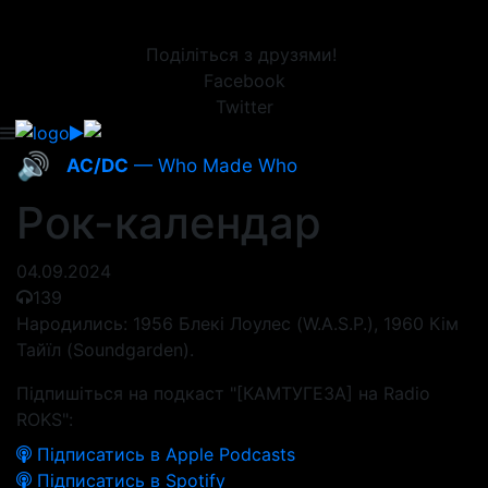
Поділіться з друзями!
Facebook
Twitter
🔊
AC/DC
— Who Made Who
Рок-календар
04.09.2024
139
Народились: 1956 Блекі Лоулес (W.A.S.P.), 1960 Кім
Тайїл (Soundgarden).
Підпишіться на подкаст "[КАМТУГЕЗА] на Radio
ROKS":
Підписатись в Apple Podcasts
Підписатись в Spotify