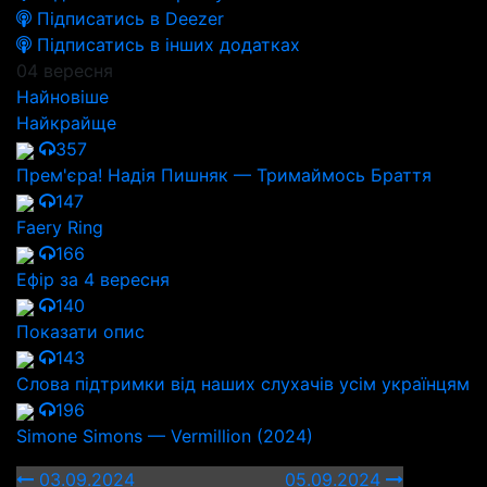
Підписатись в Deezer
Підписатись в інших додатках
04 вересня
Найновіше
Найкрайще
357
Прем'єра! Надія Пишняк — Тримаймось Браття
147
Faery Ring
166
Ефір за 4 вересня
140
Показати опис
143
Слова підтримки від наших слухачів усім українцям
196
Simone Simons — Vermillion (2024)
03.09.2024
05.09.2024