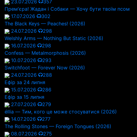
23.07.2026
357
Прем'єра! Жадан і Собаки — Хочу бути твоїм псом
17.07.2026
302
The Black Keys — Peaches! (2026)
24.07.2026
298
Welshly Arms — Nothing But Static (2026)
16.07.2026
298
Confess — Metalmorphosis (2026)
10.07.2026
293
Switchfoot — Forever Now (2026)
24.07.2026
288
Ефір за 24 липня
15.07.2026
286
Ефір за 15 липня
27.07.2026
279
éllia — Тим, кого це може стосуватися (2026)
14.07.2026
277
The Rolling Stones — Foreign Tongues (2026)
08.07.2026
275