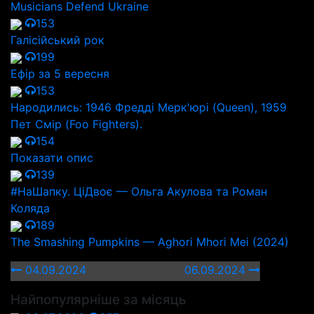
Musicians Defend Ukraine
153
Галісійський рок
199
Ефір за 5 вересня
153
Народились: 1946 Фредді Мерк'юрі (Queen), 1959
Пет Смір (Foo Fighters).
154
Показати опис
139
#НаШапку. ЦіДвоє — Ольга Акулова та Роман
Коляда
189
The Smashing Pumpkins — Aghori Mhori Mei (2024)
04.09.2024
06.09.2024
Найпопулярніше за місяць