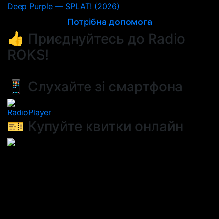
Deep Purple — SPLAT! (2026)
Потрібна допомога
👍 Приєднуйтесь до Radio
ROKS!
📱 Слухайте зі смартфона
RadioPlayer
🎫 Купуйте квитки онлайн