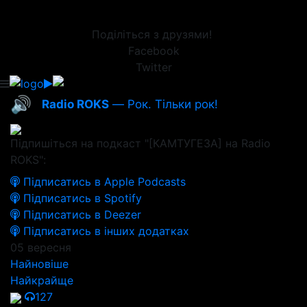
Поділіться з друзями!
Facebook
Twitter
🔊
Radio ROKS
— Рок. Тільки рок!
Підпишіться на подкаст "[КАМТУГЕЗА] на Radio
ROKS":
Підписатись в Apple Podcasts
Підписатись в Spotify
Підписатись в Deezer
Підписатись в інших додатках
05 вересня
Найновіше
Найкрайще
127