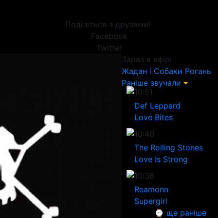
Поділіться з друзями!
Facebook
Twitter
Зараз в ефірі
Жадан і Собаки
Рогань
Раніше звучали
10:51
Def Leppard
Love Bites
10:40
The Rolling Stones
Love Is Strong
10:36
Reamonn
Supergirl
⌚ ще раніше