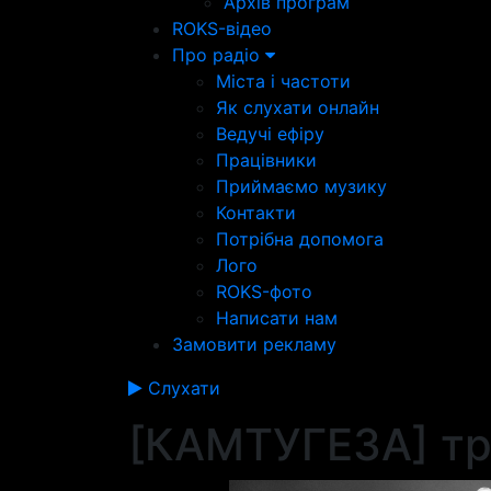
Архів програм
ROKS-відео
Про радіо
Міста і частоти
Як слухати онлайн
Ведучі ефіру
Працівники
Приймаємо музику
Контакти
Потрібна допомога
Лого
ROKS-фото
Написати нам
Замовити рекламу
Слухати
[КАМТУГЕЗА] тр