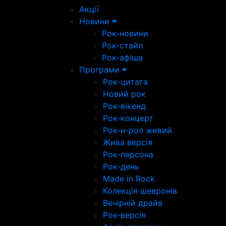
Акції
Новини
Рок-новини
Рок-стайл
Рок-афіша
Програми
Рок-цитата
Новий рок
Рок-вікенд
Рок-концерт
Рок-н-рол живий
Жива версія
Рок-персона
Рок-день
Made in Rock
Колекція шевронів
Вечірній драйв
Рок-версія