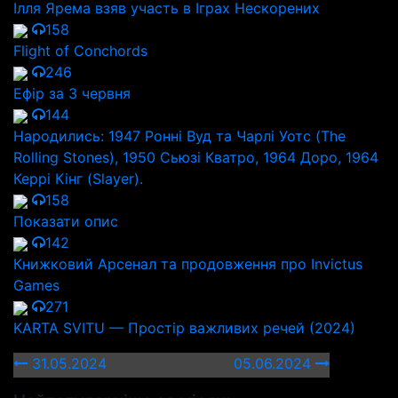
Ілля Ярема взяв участь в Іграх Нескорених
158
Flight of Conchords
246
Ефір за 3 червня
144
Народились: 1947 Ронні Вуд та Чарлі Уотс (The
Rolling Stones), 1950 Сьюзі Кватро, 1964 Доро, 1964
Керрі Кінг (Slayer).
158
Показати опис
142
Книжковий Арсенал та продовження про Invictus
Games
271
KARTA SVITU — Простір важливих речей (2024)
31.05.2024
05.06.2024