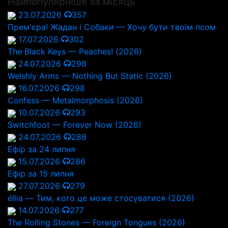
Найпопулярніше за місяць
23.07.2026
357
Прем'єра! Жадан і Собаки — Хочу бути твоїм псом
17.07.2026
302
The Black Keys — Peaches! (2026)
24.07.2026
298
Welshly Arms — Nothing But Static (2026)
16.07.2026
298
Confess — Metalmorphosis (2026)
10.07.2026
293
Switchfoot — Forever Now (2026)
24.07.2026
288
Ефір за 24 липня
15.07.2026
286
Ефір за 15 липня
27.07.2026
279
éllia — Тим, кого це може стосуватися (2026)
14.07.2026
277
The Rolling Stones — Foreign Tongues (2026)