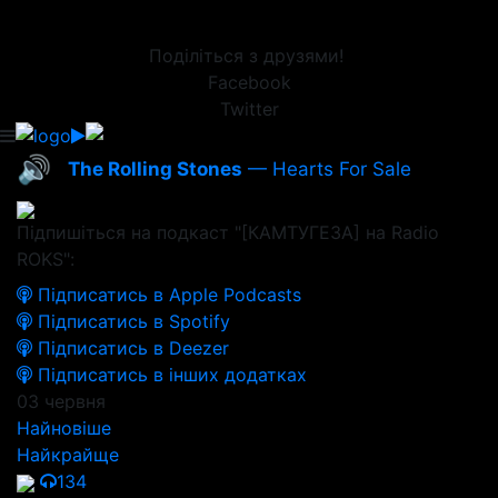
Поділіться з друзями!
Facebook
Twitter
🔊
The Rolling Stones
— Hearts For Sale
Підпишіться на подкаст "[КАМТУГЕЗА] на Radio
ROKS":
Підписатись в Apple Podcasts
Підписатись в Spotify
Підписатись в Deezer
Підписатись в інших додатках
03 червня
Найновіше
Найкрайще
134