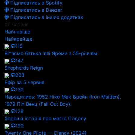
Підписатись в Spotify
Підписатись в Deezer
Підписатись в інших додатках
05 червня
Найновіше
Найкрайще
115
Вітаємо батька Іллі Яреми з 55-річчям
147
Shepherds Reign
208
Ефір за 5 червня
130
Народились: 1952 Ніко Мак-Брейн (Iron Maiden),
1979 Піт Венц (Fall Out Boy).
128
Хороша історія про магію Подолу
190
Twenty One Pilots — Clancy (2024)