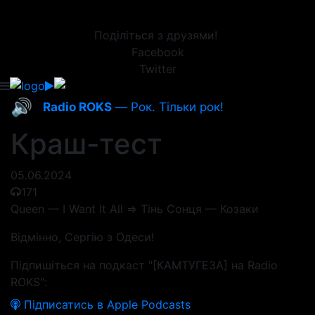
Поділіться з друзями!
Facebook
Twitter
🔊
Radio ROKS
— Рок. Тільки рок!
Краш-тест
05.06.2024
171
Queen — I Want It All => Тінь Сонця — Козаки
Відмінно, Сергію з Одеси!
Підпишіться на подкаст "[КАМТУГЕЗА] на Radio
ROKS":
Підписатись в Apple Podcasts