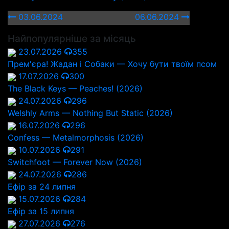
03.06.2024
06.06.2024
Найпопулярніше за місяць
23.07.2026
355
Прем'єра! Жадан і Собаки — Хочу бути твоїм псом
17.07.2026
300
The Black Keys — Peaches! (2026)
24.07.2026
296
Welshly Arms — Nothing But Static (2026)
16.07.2026
296
Confess — Metalmorphosis (2026)
10.07.2026
291
Switchfoot — Forever Now (2026)
24.07.2026
286
Ефір за 24 липня
15.07.2026
284
Ефір за 15 липня
27.07.2026
276