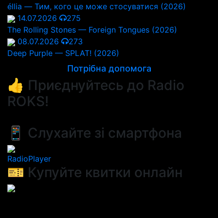
éllia — Тим, кого це може стосуватися (2026)
14.07.2026
275
The Rolling Stones — Foreign Tongues (2026)
08.07.2026
273
Deep Purple — SPLAT! (2026)
Потрібна допомога
👍 Приєднуйтесь до Radio
ROKS!
📱 Слухайте зі смартфона
RadioPlayer
🎫 Купуйте квитки онлайн