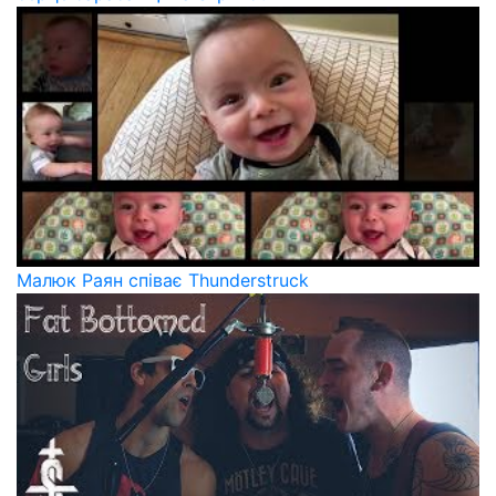
Малюк Раян співає Thunderstruck