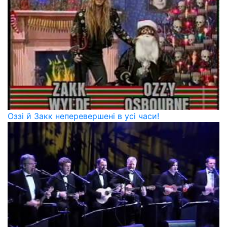
Оззі й Закк неперевершені в усі часи!