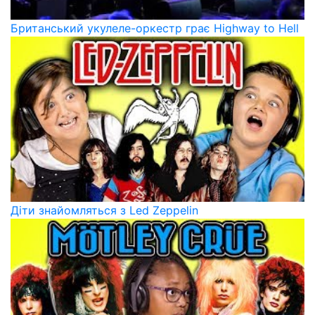
Британський укулеле-оркестр грає Highway to Hell
Діти знайомляться з Led Zeppelin