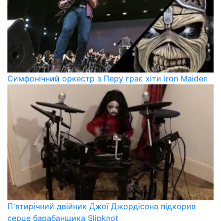
Симфонічний оркестр з Перу грає хіти Iron Maiden
П'ятирічний двійник Джої Джордісона підкорив
серце барабанщика Slipknot