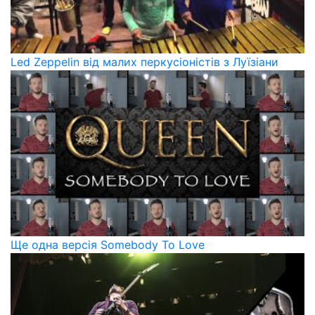
Led Zeppelin від малих перкусіоністів з Луїзіани
Ще одна версія Somebody To Love