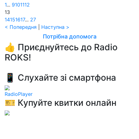
1
...
9
10
11
12
13
14
15
16
17
...
27
< Попередня
|
Наступна >
Потрібна допомога
👍 Приєднуйтесь до Radio
ROKS!
📱 Слухайте зі смартфона
RadioPlayer
🎫 Купуйте квитки онлайн