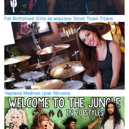
Fat Bottomed Girls за версією Small Town Titans
Чарівна Мейтал грає Nirvana