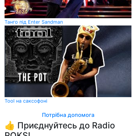
Танго під Enter Sandman
Tool на саксофоні
Потрібна допомога
👍 Приєднуйтесь до Radio
ROKS!