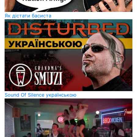
Як дістати басиста
Sound Of Silence українською