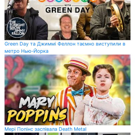
Green Day та Джиммі Феллон таємно виступили в
метро Нью-Йорка
Мері Попінс заспівала Death Metal