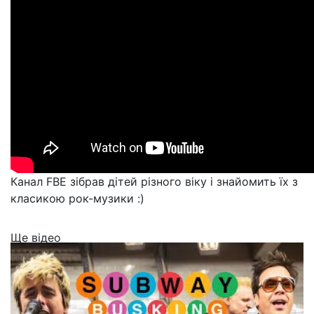
Канал FBE зібрав дітей різного віку і знайомить їх з
класикою рок-музики :)
Ще відео