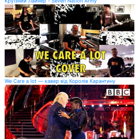
Круїзний Лайнер - Seven Nation Army
We Care a lot — кавер від Королів Карантину