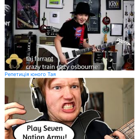
Репетиція юного Тая