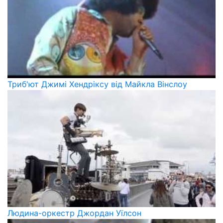
Триб'ют Джимі Хендріксу від Майкла Вінслоу
Людина-оркестр Джордан Уїлсон