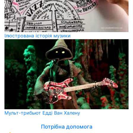
Ілюстрована історія музики
Мульт-трибьют Едді Ван Халену
Потрібна допомога