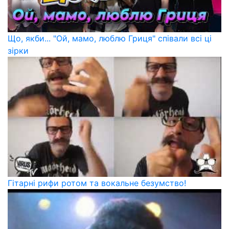
Що, якби... "Ой, мамо, люблю Гриця" співали всі ці
зірки
Гітарні рифи ротом та вокальне безумство!