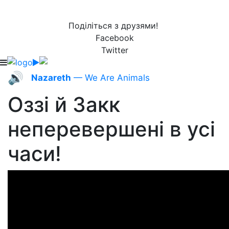
Поділіться з друзями!
Facebook
Twitter
🔊
Nazareth
— We Are Animals
Оззі й Закк
неперевершені в усі
часи!