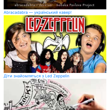
Abracadabra — український кавер!
Діти знайомляться з Led Zeppelin