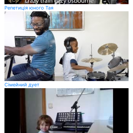
Репетиція юного Тая
Сімейний дует