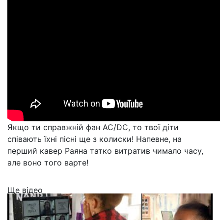
Якщо ти справжній фан AC/DC, то твої діти
співають їхні пісні ще з колиски! Напевне, на
перший кавер Раяна татко витратив чимало часу,
але воно того варте!
Ще відео