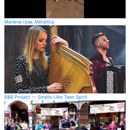
Малеча грає Metallica
B&B Project — Smells Like Teen Spirit