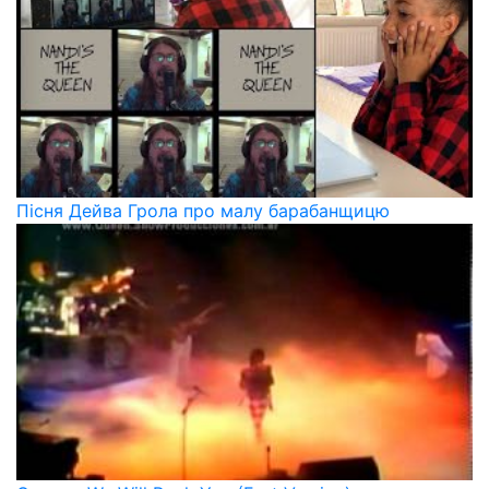
Пісня Дейва Грола про малу барабанщицю