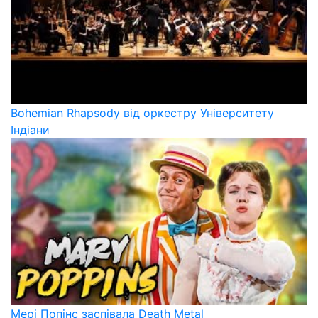
Bohemian Rhapsody від оркестру Університету
Індіани
Мері Попінс заспівала Death Metal