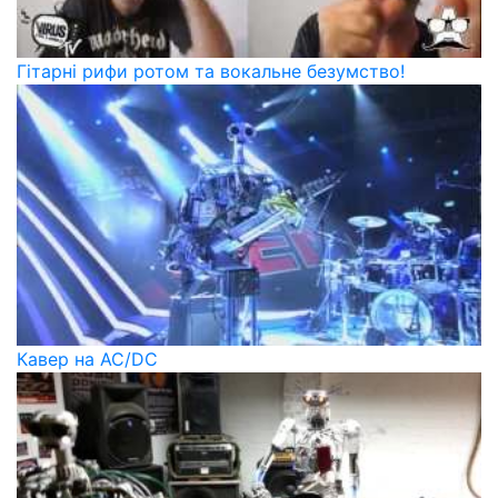
Гітарні рифи ротом та вокальне безумство!
Кавер на AC/DC