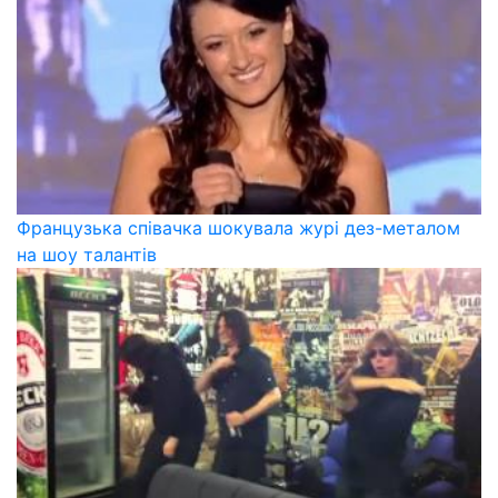
Французька співачка шокувала журі дез-металом
на шоу талантів