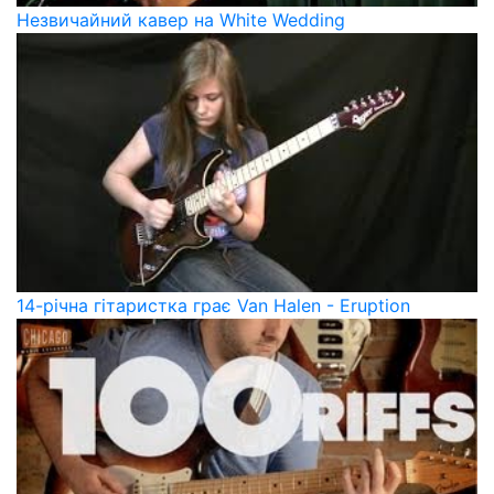
Незвичайний кавер на White Wedding
14-річна гітаристка грає Van Halen - Eruption