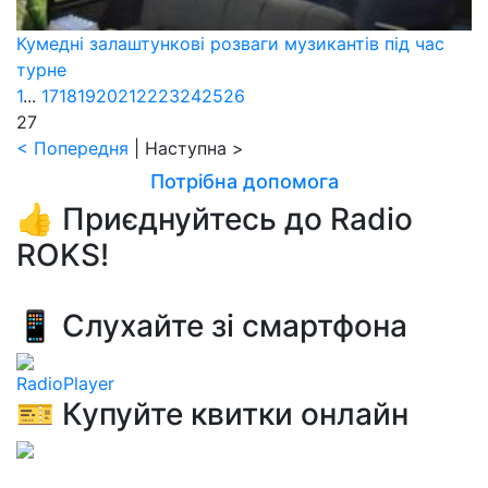
Кумедні залаштункові розваги музикантів під час
турне
1
...
17
18
19
20
21
22
23
24
25
26
27
< Попередня
|
Наступна >
Потрібна допомога
👍 Приєднуйтесь до Radio
ROKS!
📱 Слухайте зі смартфона
RadioPlayer
🎫 Купуйте квитки онлайн