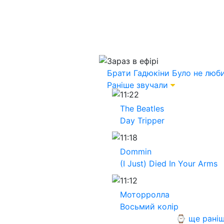
Зараз в ефірі
Брати Гадюкіни
Було не люб
Раніше звучали
11:22
The Beatles
Day Tripper
11:18
Dommin
(I Just) Died In Your Arms
11:12
Моторролла
Восьмий колір
⌚ ще рані