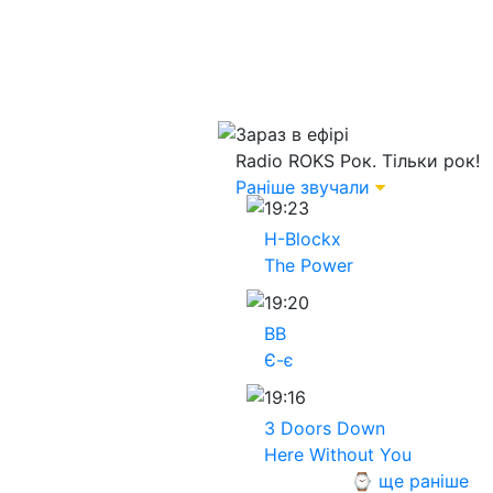
Зараз в ефірі
Radio ROKS
Рок. Тільки рок!
Раніше звучали
19:23
H-Blockx
The Power
19:20
ВВ
Є-є
19:16
3 Doors Down
Here Without You
⌚ ще раніше