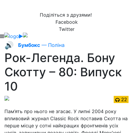
Поділіться з друзями!
Facebook
Twitter
🔊
Бумбокс
— Поліна
Рок-Легенда. Бону
Скотту – 80: Випуск
10
22
Пам’ять про нього не згасає. У липні 2004 року
впливовий журнал Classic Rock поставив Скотта на
перше місце у сотні найкращих фронтменів усіх
часів, залишивши позаду навіть Фредді Мерк'юрі.