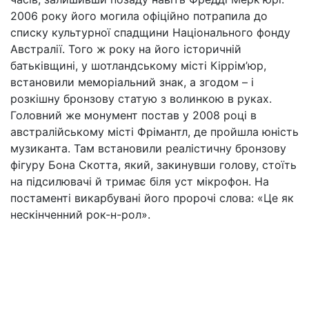
2006 року його могила офіційно потрапила до
списку культурної спадщини Національного фонду
Австралії. Того ж року на його історичній
батьківщині, у шотландському місті Кіррім’юр,
встановили меморіальний знак, а згодом – і
розкішну бронзову статую з волинкою в руках.
Головний же монумент постав у 2008 році в
австралійському місті Фрімантл, де пройшла юність
музиканта. Там встановили реалістичну бронзову
фігуру Бона Скотта, який, закинувши голову, стоїть
на підсилювачі й тримає біля уст мікрофон. На
постаменті викарбувані його пророчі слова: «Це як
нескінченний рок-н-рол».