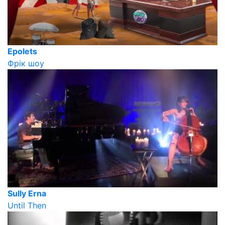
Epolets
Фрік шоу
Sully Erna
Until Then