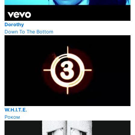
Dorothy
Down To The Bottom
W.H.I.T.E.
Роком