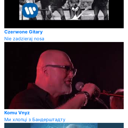
Czerwone Gitary
Nie zadzieraj nosa
Komu Vnyz
Ми хлопці з Бандерштадту