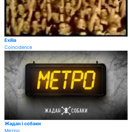
Exilia
Coincidence
Жадан і собаки
Метро