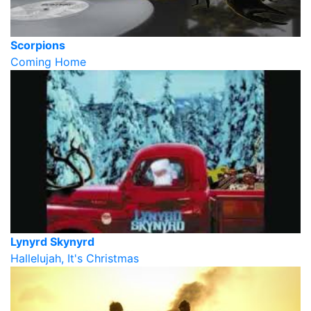
Scorpions
Coming Home
Lynyrd Skynyrd
Hallelujah, It's Christmas