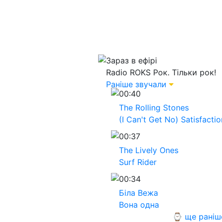
Зараз в ефірі
Radio ROKS
Рок. Тільки рок!
Раніше звучали
00:40
The Rolling Stones
(I Can't Get No) Satisfactio
00:37
The Lively Ones
Surf Rider
00:34
Біла Вежа
Вона одна
⌚ ще раніш