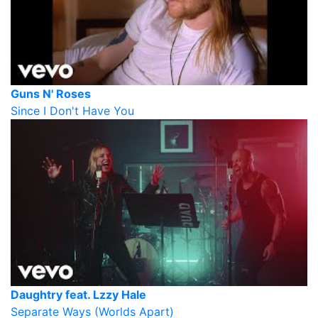
Guns N' Roses
Since I Don't Have You
Daughtry feat. Lzzy Hale
Separate Ways (Worlds Apart)