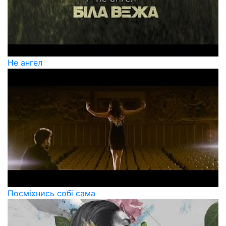
Не ангел
Посміхнись собі сама