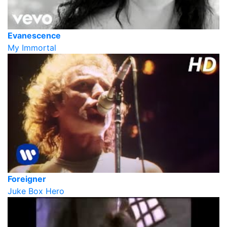
Evanescence
My Immortal
Foreigner
Juke Box Hero