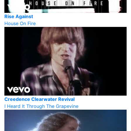
Rise Against
House On Fire
Creedence Clearwater Revival
I Heard It Through The Grapevine