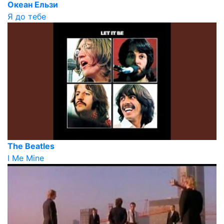
Океан Ельзи
Я до тебе
The Beatles
I Me Mine