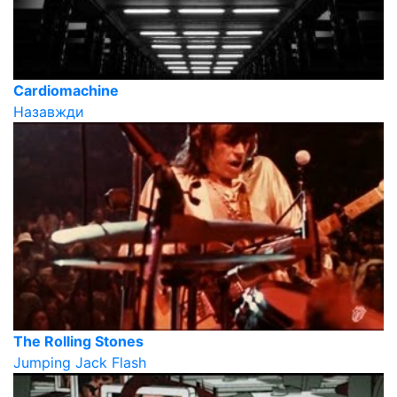
Cardiomachine
Назавжди
The Rolling Stones
Jumping Jack Flash