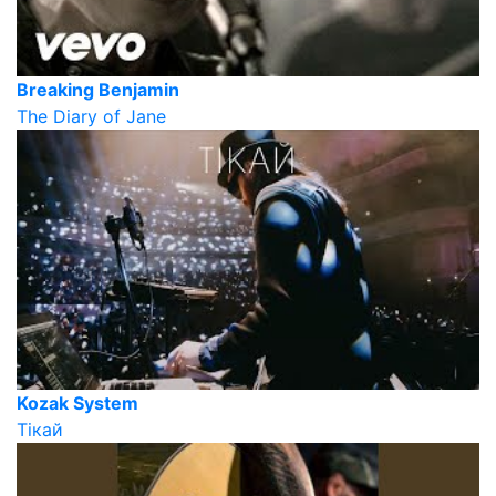
Breaking Benjamin
The Diary of Jane
Kozak System
Тікай