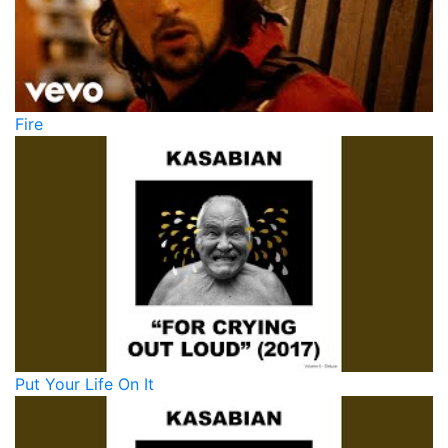
Fire
Put Your Life On It