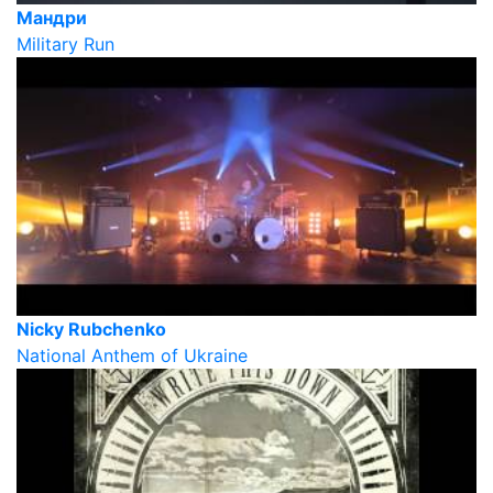
Мандри
Military Run
Nicky Rubchenko
National Anthem of Ukraine