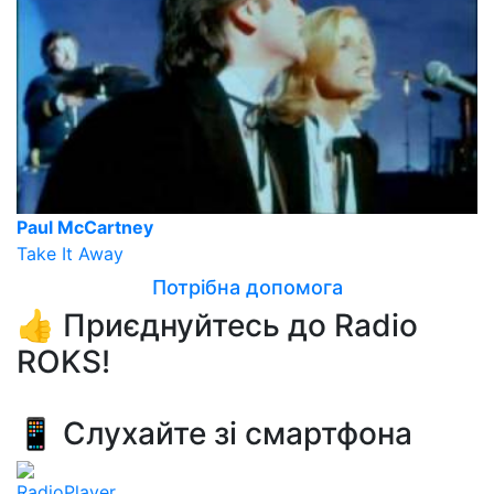
Paul McCartney
Take It Away
Потрібна допомога
👍 Приєднуйтесь до Radio
ROKS!
📱 Слухайте зі смартфона
RadioPlayer