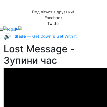
Поділіться з друзями!
Facebook
Twitter
🔊
Slade
— Get Down & Get With It
Lost Message -
Зупини час