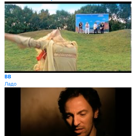
ВВ
Ладо