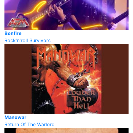
Bonfire
Rock'n'roll Survivors
Manowar
Return Of The Warlord