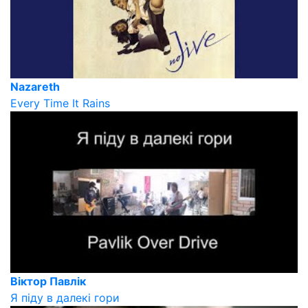
Nazareth
Every Time It Rains
Віктор Павлік
Я піду в далекі гори