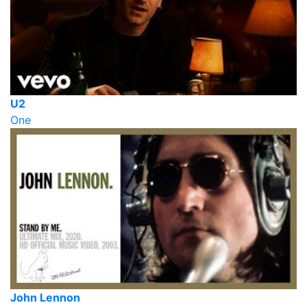
U2
One
John Lennon