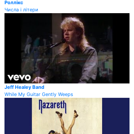
Роллікс
Числа і літери
Jeff Healey Band
While My Guitar Gently Weeps