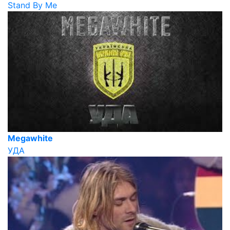
Stand By Me
Megawhite
УДА