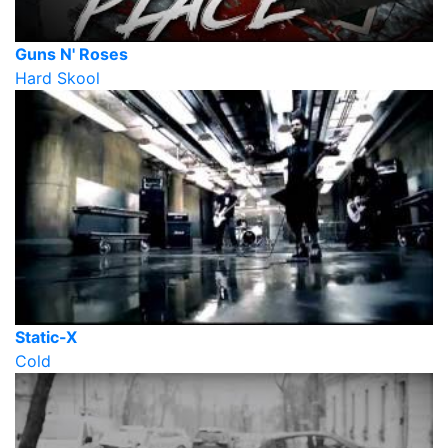
Guns N' Roses
Hard Skool
Static-X
Cold