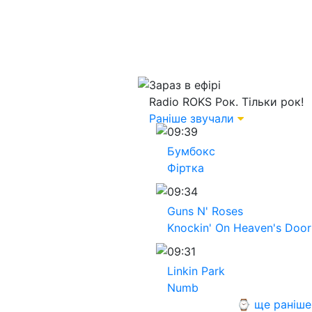
Зараз в ефірі
Radio ROKS
Рок. Тільки рок!
Раніше звучали
09:39
Бумбокс
Фіртка
09:34
Guns N' Roses
Knockin' On Heaven's Door
09:31
Linkin Park
Numb
⌚ ще раніше