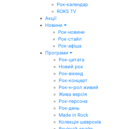
Рок-календар
ROKS TV
Акції
Новини
Рок-новини
Рок-стайл
Рок-афіша
Програми
Рок-цитата
Новий рок
Рок-вікенд
Рок-концерт
Рок-н-рол живий
Жива версія
Рок-персона
Рок-день
Made in Rock
Колекція шевронів
Вечірній драйв