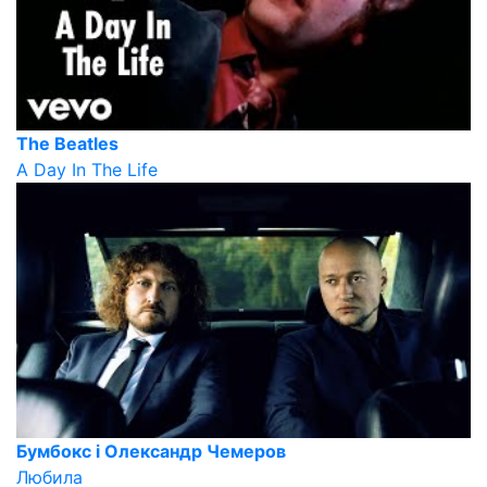
The Beatles
A Day In The Life
Бумбокс і Олександр Чемеров
Любила