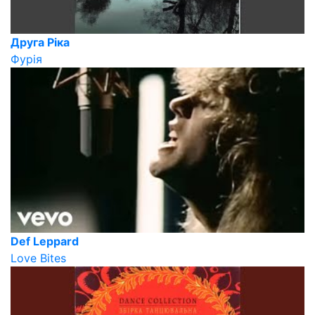
Друга Ріка
Фурія
Def Leppard
Love Bites