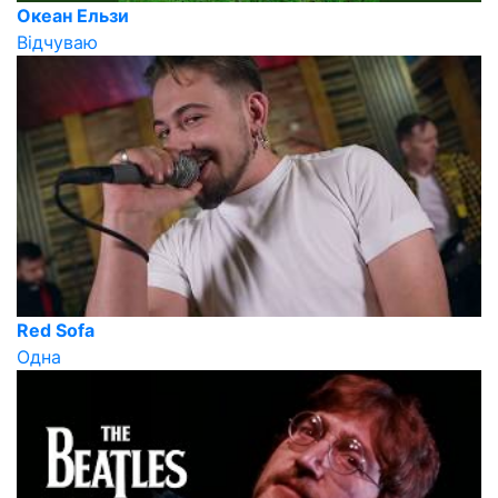
Океан Ельзи
Вiдчуваю
Red Sofa
Одна