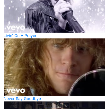
Livin' On A Prayer
Never Say Goodbye