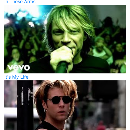
In These Arms
It's My Life