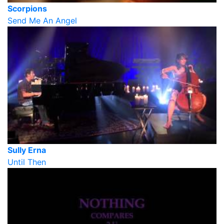
Scorpions
Send Me An Angel
Sully Erna
Until Then