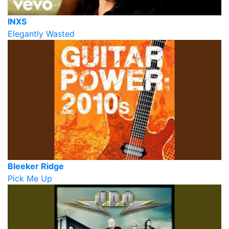
INXS
Elegantly Wasted
Bleeker Ridge
Pick Me Up