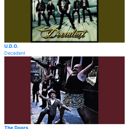
U.D.O.
Decadent
The Doors