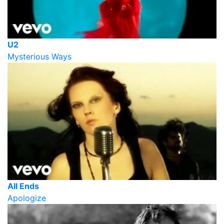
U2
Mysterious Ways
All Ends
Apologize