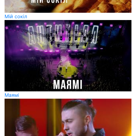
Мій сокіл
Маямі