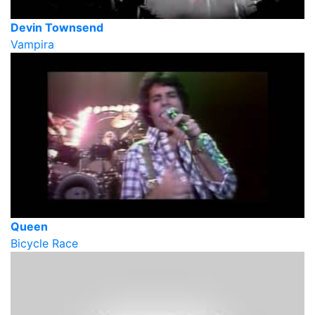
Devin Townsend
Vampira
Queen
Bicycle Race