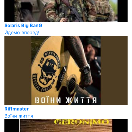
Solaris Big BanG
Йдемо вперед!
Riffmaster
Воїни життя